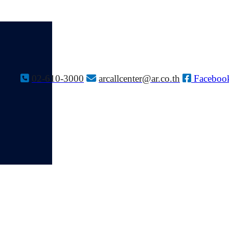
02-610-3000
arcallcenter@ar.co.th
Faceboo