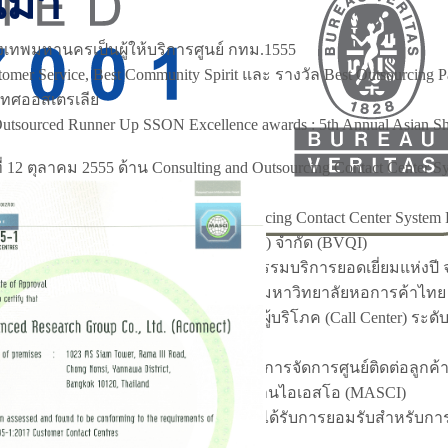
นมา
งเทพมหานครเป็นผู้ให้บริการศูนย์ กทม.1555
er Service, Best Community Spirit และ รางวัล Best Outsourcing P
ะเทศออสเตรเลีย
ourced Runner Up SSON Excellence awards : 5th Annual Asian Sha
 12 ตุลาคม 2555 ด้าน Consulting and Outsourcing Contact Center Sy
ิหารคุณภาพ Consulting and Outsourcing Contact Center System 
บูโร เวอริทัส เซอทิฟิ เคชั่น (ประเทศไทย) จำกัด (BVQI)
d Top SME Awards 2021 รางวัลอุตสาหกรรมบริการยอดเยี่ยมแห่งป
ss+ ร่วมกับ SME Development Bank และมหาวิทยาลัยหอการค้าไทย
 “ศูนย์รับเรื่องและแก้ไขปัญหาให้กับผู้บริโภค (Call Center) ระดับ
รองผู้บริโภค (สคบ.)
รฐาน ISO18295-1:2017 มาตรฐานระบบการจัดการศูนย์ติดต่อลูกค้า
PROVIDER) จากสถาบันรับรองมาตรฐานไอเอสโอ (MASCI)
ตรฐาน ISO/IEC 27001 มาตรฐานสากลที่ได้รับการยอมรับสำหรับก
m - ISMS)